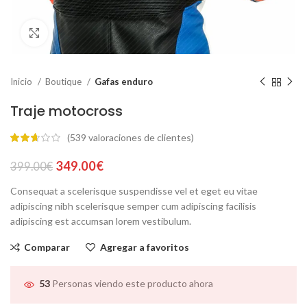
Click to enlarge
Inicio
Boutique
Gafas enduro
Traje motocross
(
539
valoraciones de clientes)
El
El
349.00
€
399.00
€
precio
precio
Consequat a scelerisque suspendisse vel et eget eu vitae
original
actual
adipiscing nibh scelerisque semper cum adipiscing facilisis
era:
es:
adipiscing est accumsan lorem vestibulum.
399.00€.
349.00€.
Comparar
Agregar a favoritos
53
Personas viendo este producto ahora