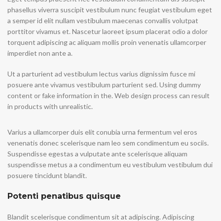
phasellus viverra suscipit vestibulum nunc feugiat vestibulum eget
a semper id elit nullam vestibulum maecenas convallis volutpat
porttitor vivamus et. Nascetur laoreet ipsum placerat odio a dolor
torquent adipiscing ac aliquam mollis proin venenatis ullamcorper
imperdiet non ante a.
Ut a parturient ad vestibulum lectus varius dignissim fusce mi
posuere ante vivamus vestibulum parturient sed. Using dummy
content or fake information in the. Web design process can result
in products with unrealistic.
Varius a ullamcorper duis elit conubia urna fermentum vel eros
venenatis donec scelerisque nam leo sem condimentum eu sociis.
Suspendisse egestas a vulputate ante scelerisque aliquam
suspendisse metus a a condimentum eu vestibulum vestibulum dui
posuere tincidunt blandit.
Potenti penatibus quisque
Blandit scelerisque condimentum sit at adipiscing. Adipiscing